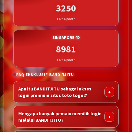
3250
Live Update
SINGAPORE 4D
8981
Live Update
FAQ EKSKLUSIF BANDITJITU
Apa itu BANDITJITU sebagai akses
login premium situs toto togel?
Mengapa banyak pemain memilih login
melalui BANDITJITU?