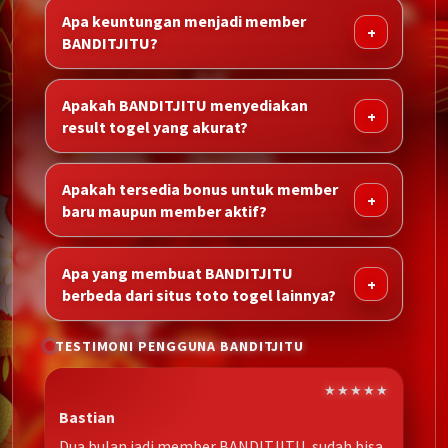
Apa keuntungan menjadi member
BANDITJITU?
Apakah BANDITJITU menyediakan
result togel yang akurat?
Apakah tersedia bonus untuk member
baru maupun member aktif?
Apa yang membuat BANDITJITU
berbeda dari situs toto togel lainnya?
TESTIMONI PENGGUNA BANDITJITU
★★★★★
Bastian
Dua bulan jadi member BANDITJITU, sudah bisa