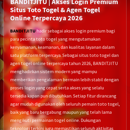
BANDITJITU | Akses Login Premium
Situs Toto Togel & Agen Togel
Online Terpercaya 2026
BANDITJITU
hadir sebagai akses login premium bagi
para pecinta toto togel yang mengutamakan
kenyamanan, keamanan, dan kualitas layanan dalam
satu platform terpercaya. Sebagai situs toto togel dan
agen togel online terpercaya tahun 2026, BANDITJITU
menghadirkan sistem modern yang mampu
memberikan pengalaman bermain lebih stabil dengan
proses login yang cepat serta akses yang selalu
tersedia kapan pun dibutuhkan. Setiap fitur dirancang
agar mudah digunakan oleh seluruh pemain toto togel,
baik yang baru bergabung maupun yang telah lama
mengikuti permainan togel online. Dukungan
teknologi terkini juga memastikan seluruh aktivitas