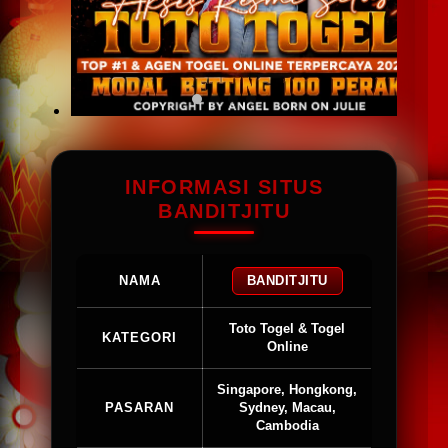
INFORMASI SITUS
BANDITJITU
NAMA
BANDITJITU
Toto Togel & Togel
KATEGORI
Online
Singapore, Hongkong,
PASARAN
Sydney, Macau,
Cambodia