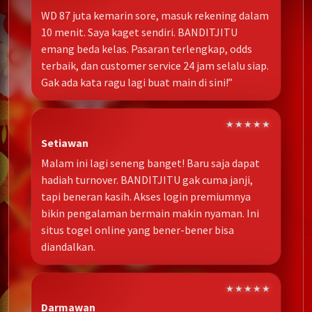
WD 87 juta kemarin sore, masuk rekening dalam
10 menit. Saya kaget sendiri. BANDITJITU
emang beda kelas. Pasaran terlengkap, odds
terbaik, dan customer service 24 jam selalu siap.
Gak ada kata ragu lagi buat main di sini!”
★★★★★
Setiawan
Malam ini lagi seneng banget! Baru saja dapat
hadiah turnover. BANDITJITU gak cuma janji,
tapi beneran kasih. Akses login premiumnya
bikin pengalaman bermain makin nyaman. Ini
situs togel online yang bener-bener bisa
diandalkan.
★★★★★
Darmawan