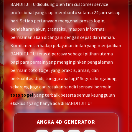
BANDITJITU didukung oleh tim customer service
profesional yang siap membantu selama 24 jam setiap
hari. Setiap pertanyaan mengenai proses login,
pendaftaran akun, transaksi, maupun informasi
permainan akan ditangani dengan cepat dan ramah.
Komitmen terhadap pelayanan inilah yang menjadikan
BANDITJITU terus dipercaya sebagai pilihan utama
bagi para pemain yang menginginkan pengalaman
bermain toto togel yang praktis, aman, dan
berkualitas. Jadi, tunggu apa lagi? Segera bergabung
sekarang juga dan rasakan sendiri sensasi bermain
toto togel
yang terbaik beserta semua keunggulan
eksklusif yang hanya ada di BANDITJITU!
ANGKA 4D GENERATOR